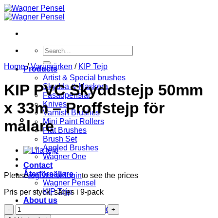
Skip
to
content
Search
for:
Home
/
Varumärken
/
KIP Tejp
Products
Artist & Special brushes
KIP PVC Skyddstejp 50mm
Skydda & Maskera
Fasadpenslar
x 33m – Proffstejp för
Knives
Varnish Brushes
Mini Paint Rollers
målare
Flat Brushes
Brush Set
Angled Brushes
Wagner One
Contact
Återförsäljare
Please
register or login
to see the prices
Wagner Pensel
KIP Tejp
Pris per styck, säljes i 9-pack
About us
KIP
Terms and Conditions
PVC