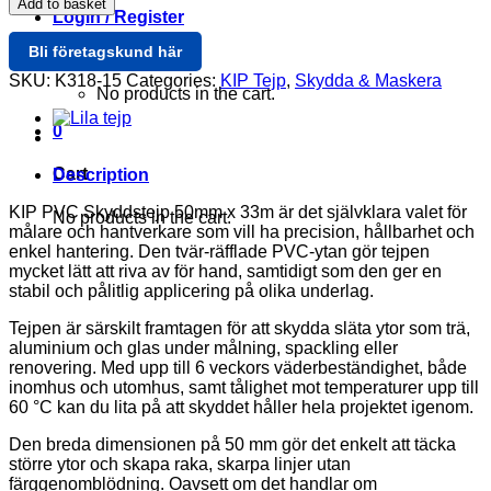
Add to basket
Skyddstejp
Login / Register
50mm
Bli företagskund här
x
Cart /
0
33m
SKU:
K318-15
Categories:
KIP Tejp
,
Skydda & Maskera
No products in the cart.
–
Proffstejp
0
för
målare
Cart
quantity
Description
KIP PVC Skyddstejp 50mm x 33m är det självklara valet för
No products in the cart.
målare och hantverkare som vill ha precision, hållbarhet och
enkel hantering. Den tvär-räfflade PVC-ytan gör tejpen
mycket lätt att riva av för hand, samtidigt som den ger en
stabil och pålitlig applicering på olika underlag.
Tejpen är särskilt framtagen för att skydda släta ytor som trä,
aluminium och glas under målning, spackling eller
renovering. Med upp till 6 veckors väderbeständighet, både
inomhus och utomhus, samt tålighet mot temperaturer upp till
60 °C kan du lita på att skyddet håller hela projektet igenom.
Den breda dimensionen på 50 mm gör det enkelt att täcka
större ytor och skapa raka, skarpa linjer utan
färggenomblödning. Oavsett om det handlar om