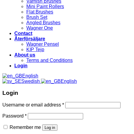
Varnish Brushes
Mini Paint Rollers
Flat Brushes
Brush Set
Angled Brushes
Wagner One
Contact
Återförsäljare
Wagner Pensel
KIP Tejp
About us
Terms and Conditions
Login
English
Swedish
English
Login
Username or email address
*
Password
*
Remember me
Log in