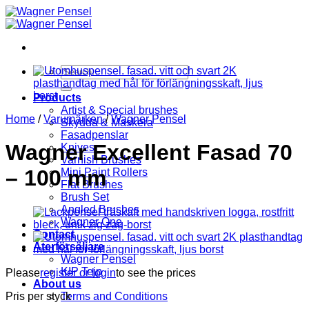
Skip
to
content
Search
for:
Products
Artist & Special brushes
Home
/
Varumärken
/
Wagner Pensel
Skydda & Maskera
Fasadpenslar
Wagner Excellent Fasad 70
Knives
Varnish Brushes
– 100 mm
Mini Paint Rollers
Flat Brushes
Brush Set
Angled Brushes
Wagner One
Contact
Återförsäljare
Wagner Pensel
KIP Tejp
Please
register or login
to see the prices
About us
Pris per styck
Terms and Conditions