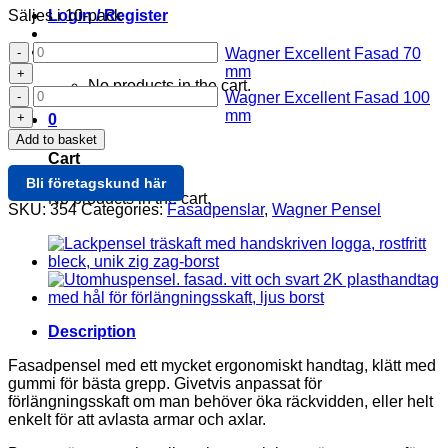
Säljes i 10-pack
Login / Register
Wagner
Cart /
0
Wagner Excellent Fasad 70
Excellent
mm
Fasad
No products in the cart.
Wagner
Wagner Excellent Fasad 100
70
Excellent
mm
0
mm
Fasad
quantity
Add to basket
100
Cart
mm
Bli företagskund här
quantity
No products in the cart.
SKU:
354
Categories:
Fasadpenslar
,
Wagner Pensel
Description
Fasadpensel med ett mycket ergonomiskt handtag, klätt med
gummi för bästa grepp. Givetvis anpassat för
förlängningsskaft om man behöver öka räckvidden, eller helt
enkelt för att avlasta armar och axlar.