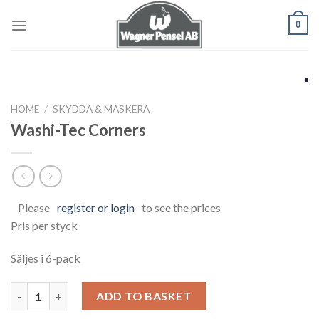
Skip
0
to
content
HOME
/
SKYDDA & MASKERA
Washi-Tec Corners
Please
register or login
to see the prices
Pris per styck
Säljes i 6-pack
Washi-Tec Corners quantity
ADD TO BASKET