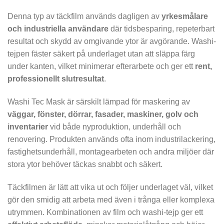
Denna typ av täckfilm används dagligen av
yrkesmålare
och industriella användare
där tidsbesparing, repeterbart
resultat och skydd av omgivande ytor är avgörande. Washi-
tejpen fäster säkert på underlaget utan att släppa färg
under kanten, vilket minimerar efterarbete och ger ett
rent,
professionellt slutresultat
.
Washi Tec Mask är särskilt lämpad för maskering av
väggar, fönster, dörrar, fasader, maskiner, golv och
inventarier
vid både nyproduktion, underhåll och
renovering. Produkten används ofta inom industrilackering,
fastighetsunderhåll, montagearbeten och andra miljöer där
stora ytor behöver täckas snabbt och säkert.
Täckfilmen är lätt att vika ut och följer underlaget väl, vilket
gör den smidig att arbeta med även i trånga eller komplexa
utrymmen. Kombinationen av film och washi-tejp ger ett