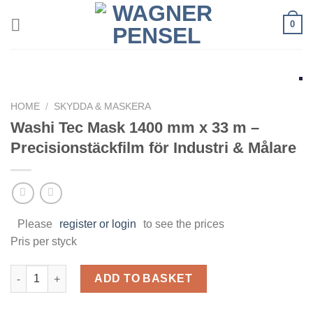
Skip
0
to
content
HOME
/
SKYDDA & MASKERA
Washi Tec Mask 1400 mm x 33 m –
Precisionstäckfilm för Industri & Målare
Please
register or login
to see the prices
Pris per styck
Washi Tec Mask 1400 mm x 33 m – Precisionstäckfilm för Industr
ADD TO BASKET