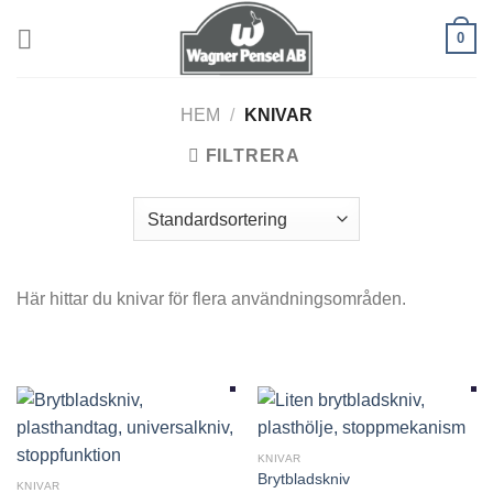
Skip
0
to
content
HEM
/
KNIVAR
FILTRERA
Här hittar du knivar för flera användningsområden.
KNIVAR
Brytbladskniv
KNIVAR