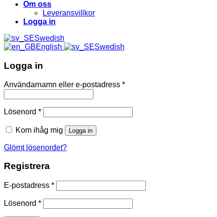
Om oss
Leveransvillkor
Logga in
Swedish
English
Swedish
Logga in
Användarnamn eller e-postadress
*
Lösenord
*
Kom ihåg mig
Logga in
Glömt lösenordet?
Registrera
E-postadress
*
Lösenord
*