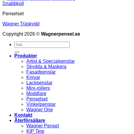
Snabbkoll
Penselset
Wagner Träskydd
Copyright 2026 ©
Wagnerpensel.se
Sök
efter:
Produkter
Artist & Specialpenslar
Skydda & Maskera
Fasadpenslar
Knivar
Lackpenslar
Mini-rollers
Moddlare
Penselset
Vinkelpenslar
Wagner One
Kontakt
Återförsäljare
Wagner Pensel
KIP Tejp