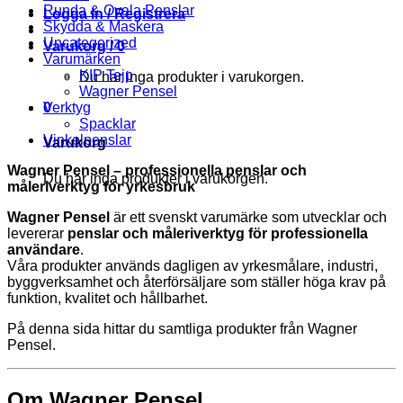
Runda & Ovala Penslar
Logga in / Registrera
Skydda & Maskera
Uncategorized
Varukorg /
0
Varumärken
KIP Tejp
Du har inga produkter i varukorgen.
Wagner Pensel
0
Verktyg
Spacklar
Vinkelpenslar
Varukorg
Wagner Pensel – professionella penslar och
Du har inga produkter i varukorgen.
måleriverktyg för yrkesbruk
Wagner Pensel
är ett svenskt varumärke som utvecklar och
levererar
penslar och måleriverktyg för professionella
användare
.
Våra produkter används dagligen av yrkesmålare, industri,
byggverksamhet och återförsäljare som ställer höga krav på
funktion, kvalitet och hållbarhet.
På denna sida hittar du samtliga produkter från Wagner
Pensel.
Om Wagner Pensel