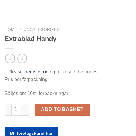
HOME
/
UNCATEGORIZED
Extrablad Handy
Please
register or login
to see the prices
Pris per förpackning
Säljes om 10st. förpackningar
Extrablad Handy quantity
ADD TO BASKET
Bli företagskund här