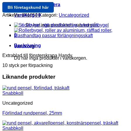
Logga in / Registrera
Bli företagskund här
Artikelnr:
841050
Kategori:
Uncategorized
Varukorg /
0
Du har inga produkter i varukorgen.
0
Beskrivning
Varukorg
Extrablad till fönsterskrapa Handy
Du har inga produkter i varukorgen.
10 styck per förpackning
Liknande produkter
Snabbkoll
Uncategorized
Förlindad rundpensel, 25mm
Snabbkoll