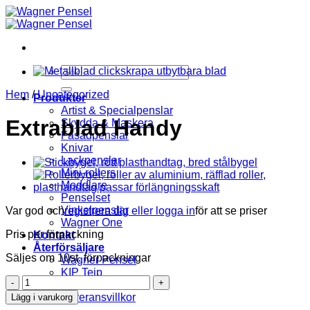
Skip
to
content
Sök
efter:
Hem
/
Uncategorized
Produkter
Artist & Specialpenslar
Extrablad Handy
Skydda & Maskera
Fasadpenslar
Knivar
Lackpenslar
Mini-rollers
Moddlare
Penselset
Vinkelpenslar
Var god och
registrera dig eller logga in
för att se priser
Wagner One
Pris per förpackning
Kontakt
Återförsäljare
Säljes om 10st. förpackningar
Wagner Pensel
KIP Tejp
Extrablad
Om oss
Handy
Leveransvillkor
Lägg i varukorg
mängd