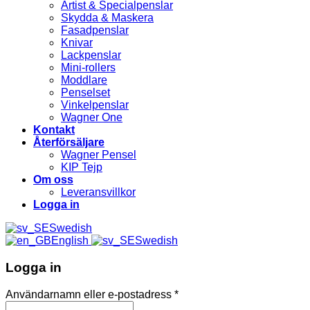
Artist & Specialpenslar
Skydda & Maskera
Fasadpenslar
Knivar
Lackpenslar
Mini-rollers
Moddlare
Penselset
Vinkelpenslar
Wagner One
Kontakt
Återförsäljare
Wagner Pensel
KIP Tejp
Om oss
Leveransvillkor
Logga in
Swedish
English
Swedish
Logga in
Användarnamn eller e-postadress
*