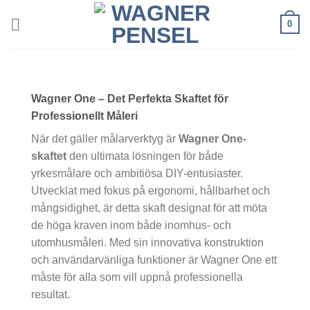
Skip
0
to
content
Wagner One – Det Perfekta Skaftet för
Professionellt Måleri
När det gäller målarverktyg är
Wagner One-
skaftet
den ultimata lösningen för både
yrkesmålare och ambitiösa DIY-entusiaster.
Utvecklat med fokus på ergonomi, hållbarhet och
mångsidighet, är detta skaft designat för att möta
de höga kraven inom både inomhus- och
utomhusmåleri. Med sin innovativa konstruktion
och användarvänliga funktioner är Wagner One ett
måste för alla som vill uppnå professionella
resultat.