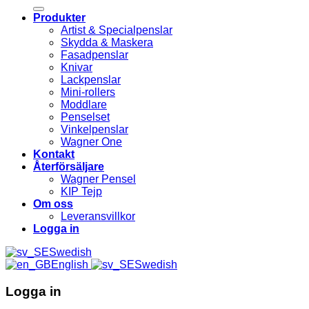
efter:
Produkter
Artist & Specialpenslar
Skydda & Maskera
Fasadpenslar
Knivar
Lackpenslar
Mini-rollers
Moddlare
Penselset
Vinkelpenslar
Wagner One
Kontakt
Återförsäljare
Wagner Pensel
KIP Tejp
Om oss
Leveransvillkor
Logga in
Swedish
English
Swedish
Logga in