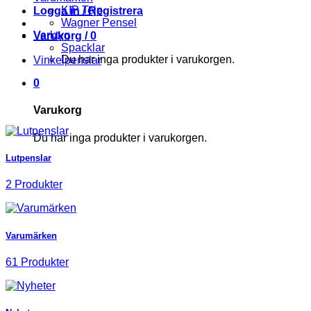
KIP Tejp
Logga in / Registrera
Wagner Pensel
Verktyg
Varukorg /
0
Spacklar
Du har inga produkter i varukorgen.
Vinkelpenslar
0
Varukorg
Du har inga produkter i varukorgen.
Lutpenslar
2 Produkter
Varumärken
61 Produkter