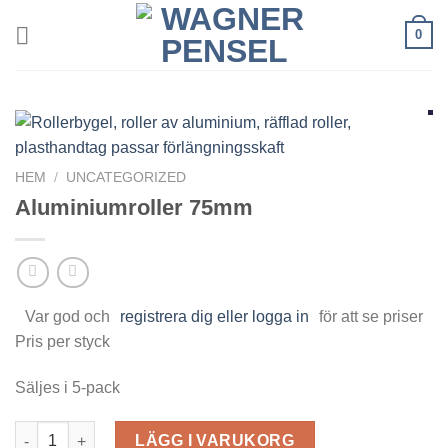
Skip
0
to
content
HEM
/
UNCATEGORIZED
Aluminiumroller 75mm
Var god och
registrera dig eller logga in
för att se priser
Pris per styck
Säljes i 5-pack
Aluminiumroller 75mm mängd
LÄGG I VARUKORG