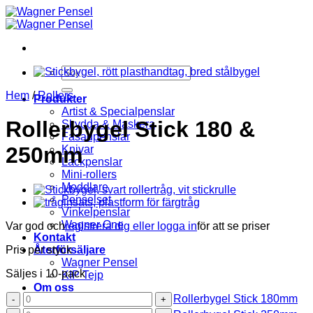
Skip
to
content
Sök
efter:
Hem
/
Rollers
Produkter
Artist & Specialpenslar
Rollerbygel Stick 180 &
Skydda & Maskera
Fasadpenslar
250mm
Knivar
Lackpenslar
Mini-rollers
Moddlare
Penselset
Vinkelpenslar
Wagner One
Var god och
registrera dig eller logga in
för att se priser
Kontakt
Pris per styck
Återförsäljare
Wagner Pensel
Säljes i 10-pack
KIP Tejp
Om oss
Rollerbygel
Rollerbygel Stick 180mm
Leveransvillkor
Stick