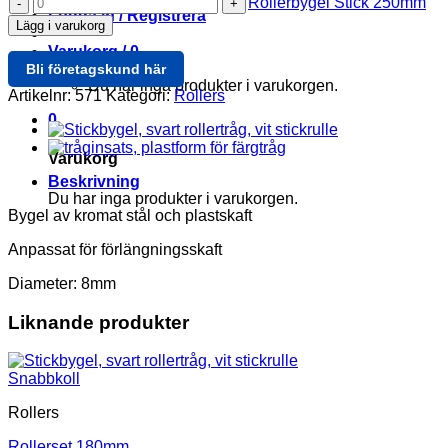
Rollerbygel
Rollerbygel Stick 250mm
180mm
Logga in / Registrera
Stick
Lägg i varukorg
mängd
250mm
Varukorg /
0
mängd
Bli företagskund här
Du har inga produkter i varukorgen.
Artikelnr:
571
Kategori:
Rollers
0
Varukorg
Beskrivning
Du har inga produkter i varukorgen.
Bygel av kromat stål och plastskaft
Anpassat för förlängningsskaft
Diameter: 8mm
Liknande produkter
Snabbkoll
Rollers
Rollerset 180mm