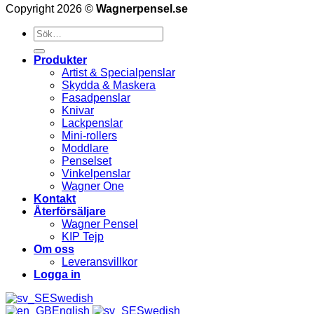
Copyright 2026 ©
Wagnerpensel.se
Sök
efter:
Produkter
Artist & Specialpenslar
Skydda & Maskera
Fasadpenslar
Knivar
Lackpenslar
Mini-rollers
Moddlare
Penselset
Vinkelpenslar
Wagner One
Kontakt
Återförsäljare
Wagner Pensel
KIP Tejp
Om oss
Leveransvillkor
Logga in
Swedish
English
Swedish