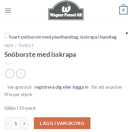
Skip
0
to
content
HEM
/
ÖVRIGT
Snöborste med isskrapa
Var god och
registrera dig eller logga in
för att se priser
Pris per styck
Säljes i 10-pack
Snöborste med isskrapa mängd
LÄGG I VARUKORG