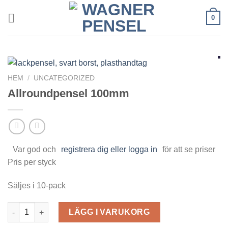
Skip
0
to
content
HEM
/
UNCATEGORIZED
Allroundpensel 100mm
Var god och
registrera dig eller logga in
för att se priser
Pris per styck
Säljes i 10-pack
Allroundpensel 100mm mängd
LÄGG I VARUKORG