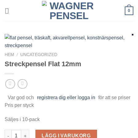
Skip
0
to
content
HEM
/
UNCATEGORIZED
Streckpensel Flat 12mm
Var god och
registrera dig eller logga in
för att se priser
Pris per styck
Säljes i 10-pack
Streckpensel Flat 12mm mängd
LÄGG I VARUKORG