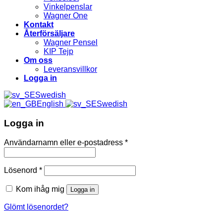
Vinkelpenslar
Wagner One
Kontakt
Återförsäljare
Wagner Pensel
KIP Tejp
Om oss
Leveransvillkor
Logga in
Swedish
English
Swedish
Logga in
Användarnamn eller e-postadress
*
Lösenord
*
Kom ihåg mig
Logga in
Glömt lösenordet?