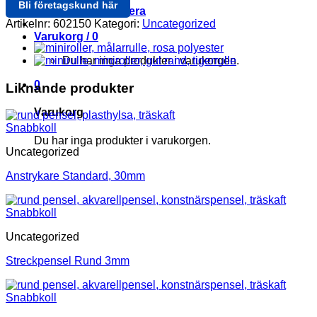
Bli företagskund här
Logga in / Registrera
Artikelnr:
602150
Kategori:
Uncategorized
Varukorg /
0
Du har inga produkter i varukorgen.
0
Liknande produkter
Varukorg
Snabbkoll
Du har inga produkter i varukorgen.
Uncategorized
Anstrykare Standard, 30mm
Snabbkoll
Uncategorized
Streckpensel Rund 3mm
Snabbkoll