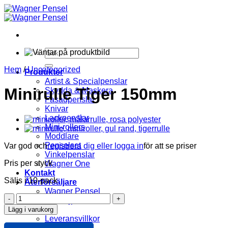
Skip
to
content
Sök
efter:
Hem
/
Uncategorized
Produkter
Artist & Specialpenslar
Minirulle Tiger 150mm
Skydda & Maskera
Fasadpenslar
Knivar
Lackpenslar
Mini-rollers
Moddlare
Penselset
Var god och
registrera dig eller logga in
för att se priser
Vinkelpenslar
Pris per styck
Wagner One
Kontakt
Säljs i 10-pack
Återförsäljare
Wagner Pensel
Minirulle
KIP Tejp
Tiger
Om oss
Lägg i varukorg
150mm
Leveransvillkor
mängd