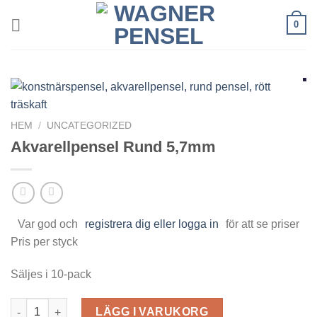
Skip
0
to
content
HEM
/
UNCATEGORIZED
Akvarellpensel Rund 5,7mm
Var god och
registrera dig eller logga in
för att se priser
Pris per styck
Säljes i 10-pack
Akvarellpensel Rund 5,7mm mängd
LÄGG I VARUKORG