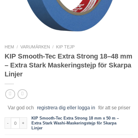
HEM
/
VARUMÄRKEN
/
KIP TEJP
KIP Smooth-Tec Extra Strong 18–48 mm
– Extra Stark Maskeringstejp för Skarpa
Linjer
Var god och
registrera dig eller logga in
för att se priser
KIP Smooth-Tec Extra Strong 18 mm x 50 m –
KIP Smooth-Tec Extra Strong 18 mm x 50 m – Extra Stark Washi-Maske
Extra Stark Washi-Maskeringstejp för Skarpa
Linjer