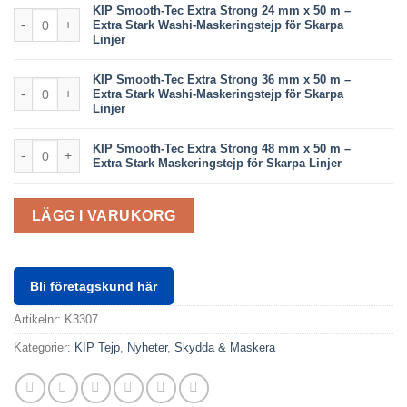
KIP Smooth-Tec Extra Strong 24 mm x 50 m –
KIP Smooth-Tec Extra Strong 24 mm x 50 m – Extra Stark Washi-Maske
Extra Stark Washi-Maskeringstejp för Skarpa
Linjer
KIP Smooth-Tec Extra Strong 36 mm x 50 m –
KIP Smooth-Tec Extra Strong 36 mm x 50 m – Extra Stark Washi-Maske
Extra Stark Washi-Maskeringstejp för Skarpa
Linjer
KIP Smooth-Tec Extra Strong 48 mm x 50 m – Extra Stark Maskeringst
KIP Smooth-Tec Extra Strong 48 mm x 50 m –
Extra Stark Maskeringstejp för Skarpa Linjer
LÄGG I VARUKORG
Bli företagskund här
Artikelnr:
K3307
Kategorier:
KIP Tejp
,
Nyheter
,
Skydda & Maskera