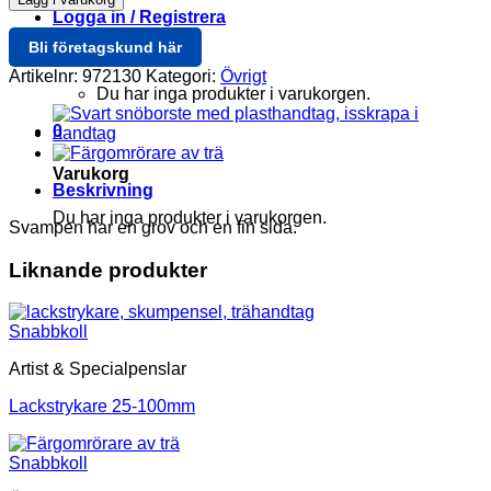
mängd
Logga in / Registrera
Bli företagskund här
Varukorg /
0
Artikelnr:
972130
Kategori:
Övrigt
Du har inga produkter i varukorgen.
0
Varukorg
Beskrivning
Du har inga produkter i varukorgen.
Svampen har en grov och en fin sida.
Liknande produkter
Snabbkoll
Artist & Specialpenslar
Lackstrykare 25-100mm
Snabbkoll