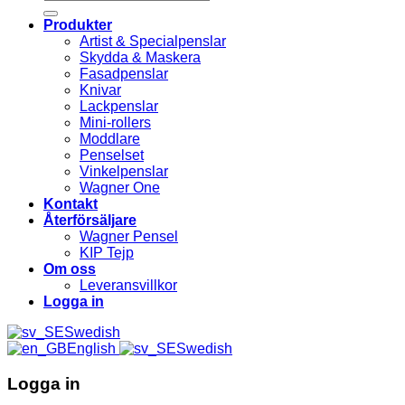
efter:
Produkter
Artist & Specialpenslar
Skydda & Maskera
Fasadpenslar
Knivar
Lackpenslar
Mini-rollers
Moddlare
Penselset
Vinkelpenslar
Wagner One
Kontakt
Återförsäljare
Wagner Pensel
KIP Tejp
Om oss
Leveransvillkor
Logga in
Swedish
English
Swedish
Logga in