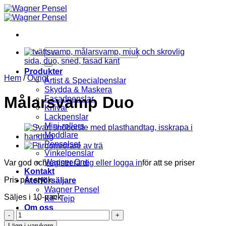
Skip
to
content
Sök
efter:
Produkter
Hem
/
Övrigt
Artist & Specialpenslar
Skydda & Maskera
Målarsvamp Duo
Fasadpenslar
Knivar
Lackpenslar
Mini-rollers
Moddlare
Penselset
Vinkelpenslar
Wagner One
Var god och
registrera dig eller logga in
för att se priser
Kontakt
Pris per styck
Återförsäljare
Wagner Pensel
Säljes i 10-pack
KIP Tejp
Om oss
Målarsvamp
Leveransvillkor
Duo
Lägg i varukorg