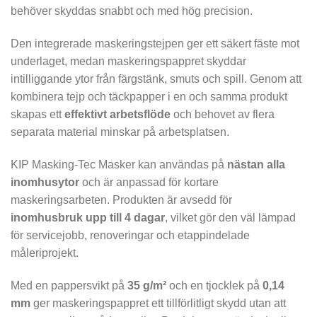
behöver skyddas snabbt och med hög precision.
Den integrerade maskeringstejpen ger ett säkert fäste mot
underlaget, medan maskeringspappret skyddar
intilliggande ytor från färgstänk, smuts och spill. Genom att
kombinera tejp och täckpapper i en och samma produkt
skapas ett
effektivt arbetsflöde
och behovet av flera
separata material minskar på arbetsplatsen.
KIP Masking-Tec Masker kan användas på
nästan alla
inomhusytor
och är anpassad för kortare
maskeringsarbeten. Produkten är avsedd för
inomhusbruk upp till 4 dagar
, vilket gör den väl lämpad
för servicejobb, renoveringar och etappindelade
måleriprojekt.
Med en pappersvikt på
35 g/m²
och en tjocklek på
0,14
mm
ger maskeringspappret ett tillförlitligt skydd utan att