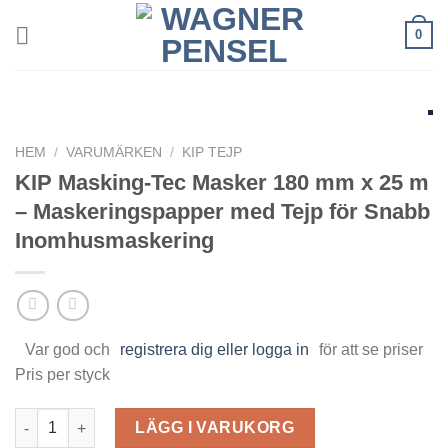
Skip
0
to
content
HEM
/
VARUMÄRKEN
/
KIP TEJP
KIP Masking-Tec Masker 180 mm x 25 m
– Maskeringspapper med Tejp för Snabb
Inomhusmaskering
Var god och
registrera dig eller logga in
för att se priser
Pris per styck
KIP Masking-Tec Masker 180 mm x 25 m – Maskeringspapper m
LÄGG I VARUKORG